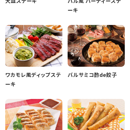
大皿ステーキ
バル風 パーティーステ
ーキ
ワカモレ風ディップステ
バルサミコ酢de餃子
ーキ