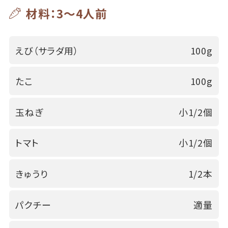
材料：3～4人前
えび（サラダ用）
100g
たこ
100g
玉ねぎ
小1/2個
トマト
小1/2個
きゅうり
1/2本
パクチー
適量