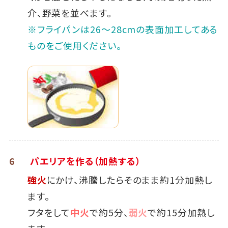
介、野菜を並べます。
※フライパンは26～28cmの表面加工してある
ものをご使用ください。
6
パエリアを作る（加熱する）
強火
にかけ、沸騰したらそのまま約1分加熱し
ます。
フタをして
中火
で約5分、
弱火
で約15分加熱し