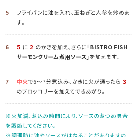
5
フライパンに油を入れ、玉ねぎと人参を炒めま
す｡
6
５
に
２
のかきを加え､さらに
「BISTRO FISH
サーモンクリーム煮用ソース」
を加えます｡
7
中火
で6～7分煮込み､かきに火が通ったら
３
のブロッコリーを加えてできあがり｡
※火加減、煮込み時間により、ソースの煮つめ具合
を調節してください。
※調理時に油やソースがはねることがありますの