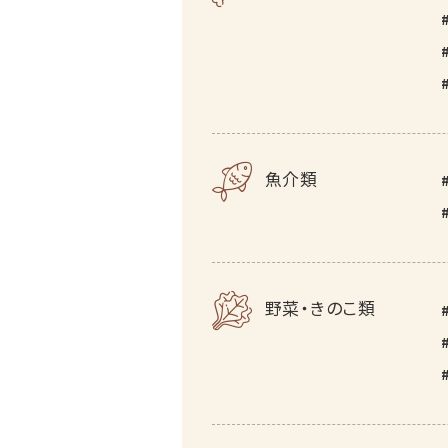
魚介類
野菜・きのこ類