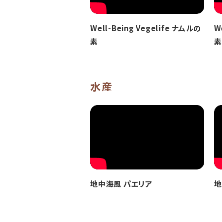
Well-Being Vegelife ナムルの
W
素
素
水産
地中海風 パエリア
地