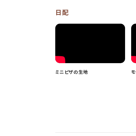
日配
ミニピザの生地
モ