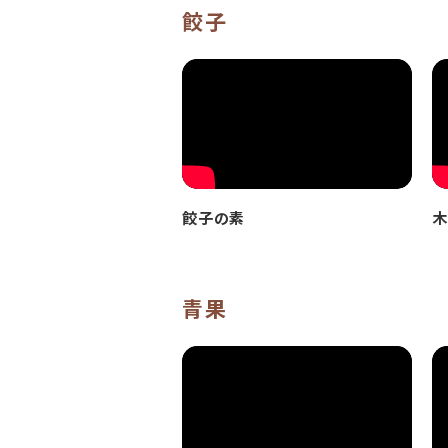
餃子
餃子の素
木
青果