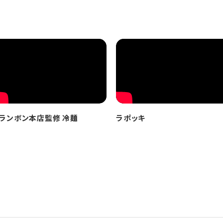
ランボン本店監修 冷麺
ラポッキ