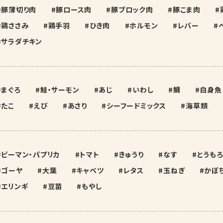
豚薄切り肉
豚ロース肉
豚ブロック肉
豚こま肉
鶏ささみ
鶏手羽
ひき肉
ホルモン
レバー
サラダチキン
まぐろ
鮭・サーモン
あじ
いわし
鯛
白身魚
たこ
えび
あさり
シーフードミックス
海草類
ピーマン・パプリカ
トマト
きゅうり
なす
とうもろ
ゴーヤ
大葉
キャベツ
レタス
玉ねぎ
かぼ
エリンギ
豆苗
もやし