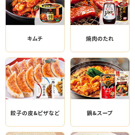
キムチ
焼肉のたれ
餃子の皮&ピザなど
鍋&スープ