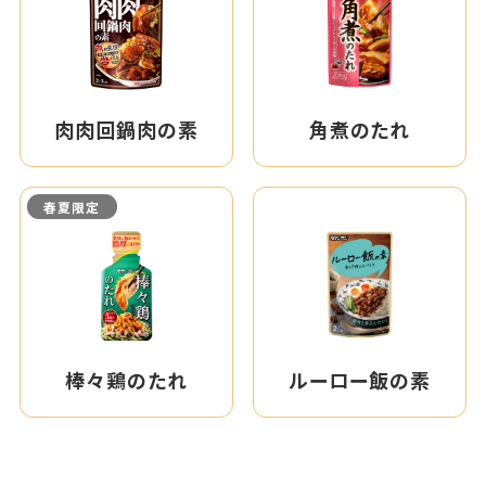
肉肉回鍋肉の素
角煮のたれ
春夏限定
棒々鶏のたれ
ルーロー飯の素