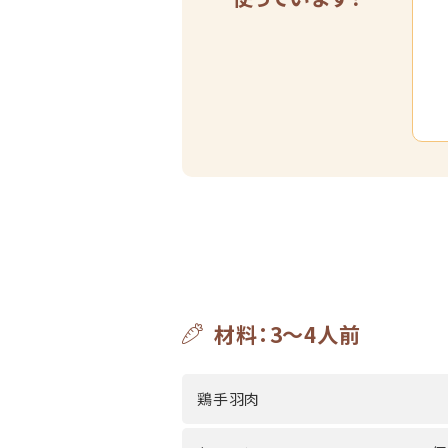
材料：3～4人前
鶏手羽肉