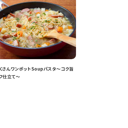
くさんワンポットSoupパスタ～コク旨
フ仕立て～