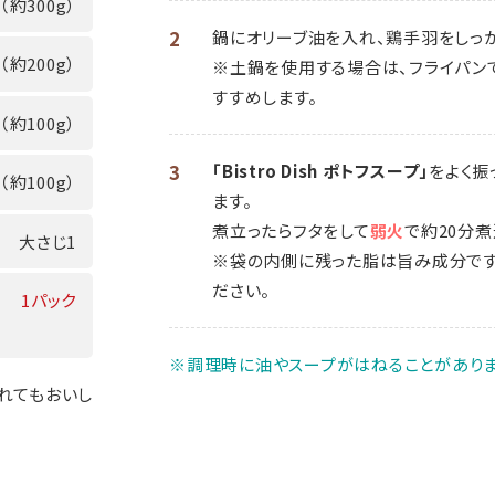
（約300g）
2
鍋にオリーブ油を入れ、鶏手羽をしっ
（約200g）
※土鍋を使用する場合は、フライパン
すすめします。
（約100g）
3
「Bistro Dish ポトフスープ」
をよく振
（約100g）
ます。
煮立ったらフタをして
弱火
で約20分
大さじ1
※袋の内側に残った脂は旨み成分です
ださい。
1パック
※調理時に油やスープがはねることがありま
れてもおいし