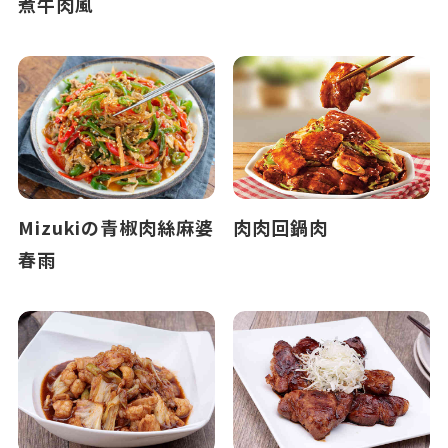
煮牛肉風
Mizukiの青椒肉絲麻婆
肉肉回鍋肉
春雨