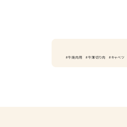
牛焼肉用
牛薄切り肉
キャベツ