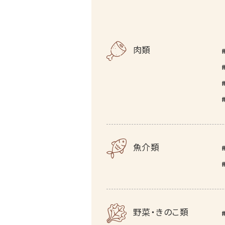
肉類
魚介類
野菜・きのこ類