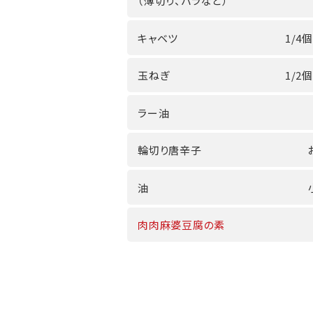
（薄切り、バラなど）
キャベツ
1/4個
玉ねぎ
1/2個
ラー油
輪切り唐辛子
油
肉肉麻婆豆腐の素