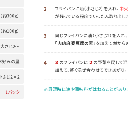
2
フライパンに油（小さじ2）を入れ、
中
（約300g）
が残っている程度でいったん取り出しま
（約100g）
3
同じフライパンに油（小さじ2）を入れ、
「肉肉麻婆豆腐の素」
を加えて煮から
大さじ2～
お好みの量
4
３
のフライパンに
２
の野菜を戻して混
加えて、軽く混ぜ合わせてできあがり。
小さじ2×2
※調理時に油や調味料がはねることがありま
1パック