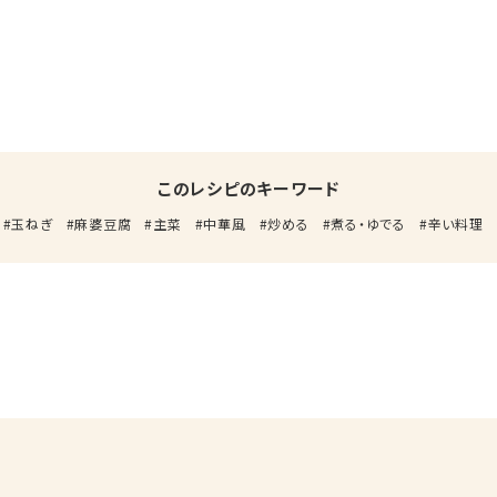
このレシピのキーワード
玉ねぎ
麻婆豆腐
主菜
中華風
炒める
煮る・ゆでる
辛い料理