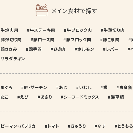
メイン食材で探す
牛焼肉用
牛ステーキ用
牛ブロック肉
牛薄切り肉
豚薄切り肉
豚ロース肉
豚ブロック肉
豚こま肉
鶏ささみ
鶏手羽
ひき肉
ホルモン
レバー
サラダチキン
まぐろ
鮭・サーモン
あじ
いわし
鯛
白身魚
たこ
えび
あさり
シーフードミックス
海草類
ピーマン・パプリカ
トマト
きゅうり
なす
とうもろ