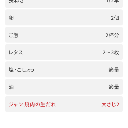
長ねぎ
1/2本
卵
2個
ご飯
2杯分
レタス
2～3枚
塩・こしょう
適量
油
適量
ジャン 焼肉の生だれ
大さじ2