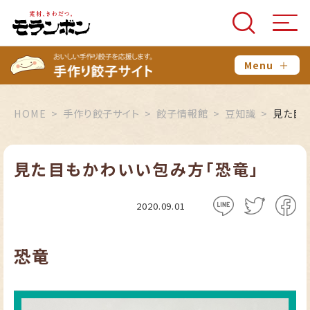
Menu
＋
HOME
手作り餃子サイト
餃子情報館
豆知識
見た目
見た目もかわいい包み方「恐竜」
2020.09.01
恐竜