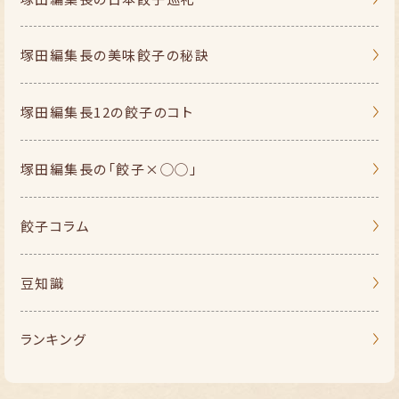
塚田編集長の
美味餃子の秘訣
塚田編集長
12の餃子のコト
塚田編集長の
「餃子×◯◯」
餃子コラム
豆知識
ランキング