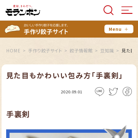
Menu
＋
HOME
手作り餃子サイト
餃子情報館
豆知識
見た目
見た目もかわいい包み方「手裏剣」
2020.09.01
手裏剣