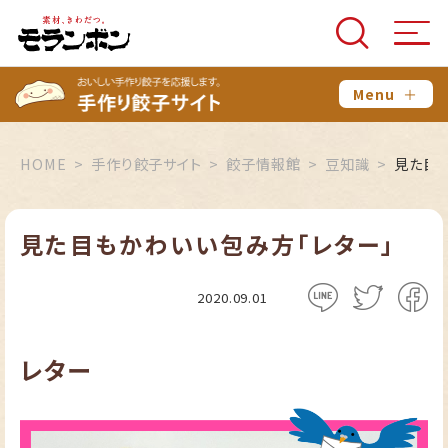
Menu
＋
HOME
手作り餃子サイト
餃子情報館
豆知識
見た目も
見た目もかわいい包み方「レター」
2020.09.01
レター