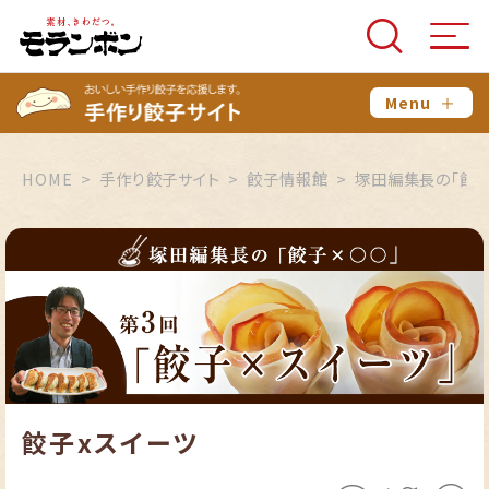
Menu
＋
HOME
手作り餃子サイト
餃子情報館
塚田編集長の「餃
餃子xスイーツ