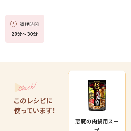
調理時間
20分～30分
Check!
このレシピに
使っています！
悪魔の肉鍋用スー
プ