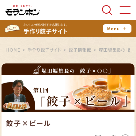
Menu
＋
HOME
手作り餃子サイト
餃子情報館
塚田編集長の「餃
餃子×ビール