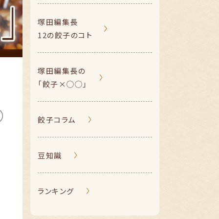
塚田編集長
12の餃子のコト
塚田編集長の
「餃子×◯◯」
餃子コラム
豆知識
ランキング