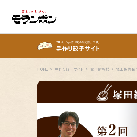
HOME
手作り餃子サイト
餃子情報館
塚田編集長