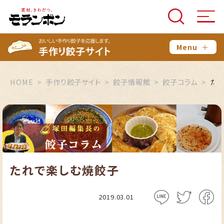
Menu
＋
HOME
手作り餃子サイト
餃子情報館
餃子コラム
た
たれで楽しむ焼餃子
2019.03.01