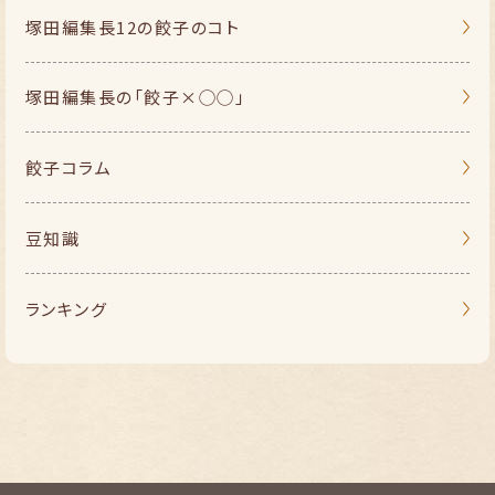
塚田編集長
12の餃子のコト
塚田編集長の
「餃子×◯◯」
餃子コラム
豆知識
ランキング