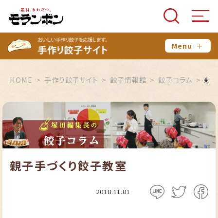
Menu
＋
HOME
手作り餃子サイト
餃子情報館
餃子コラム
親
親子手づくり餃子教室
2018.11.01