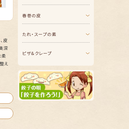
春巻の皮
たれ・スープの素
、皮
奥深
ピザ&クレープ
な柔
を整え