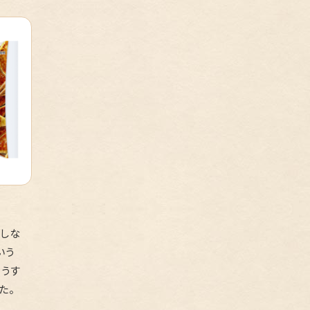
しな
いう
、うす
た。