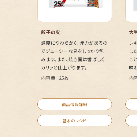
餃子の皮
大
適度にやわらかく、弾力があるの
レ
でジューシーな具をしっかり包
し
みます。また、焼き面は香ばしく
こ
カリッと仕上がります。
味
内容量 : 25枚
内容
商品情報詳細
基本のレシピ