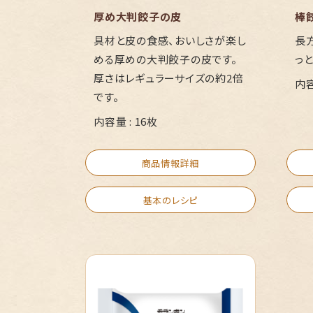
厚め大判餃子の皮
棒
具材と皮の食感、おいしさが楽し
長
める厚めの大判餃子の皮です。
っ
厚さはレギュラーサイズの約2倍
内容
です。
内容量 : 16枚
商品情報詳細
基本のレシピ