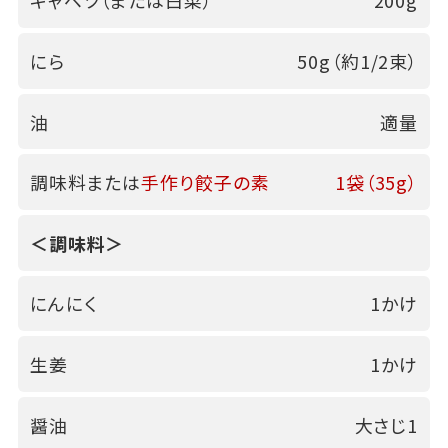
キャベツ（または白菜）
200g
にら
50g（約1/2束）
油
適量
調味料または
手作り餃子の素
1袋（35g）
＜調味料＞
にんにく
1かけ
生姜
1かけ
醤油
大さじ1