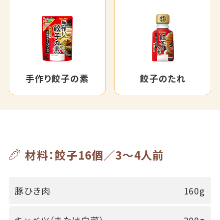
手作り餃子の素
餃子のたれ
材料：餃子16個／3～4人前
豚ひき肉
160g