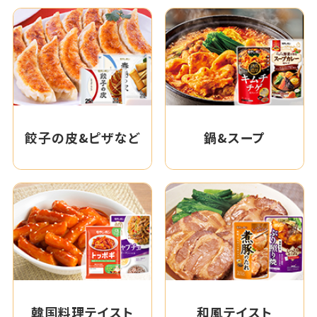
餃子の皮&ピザなど
鍋&スープ
韓国料理テイスト
和風テイスト