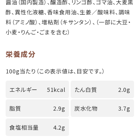
醤油（国内製造）、醸造酢、リンゴ酢、ゴマ油、大麦黒
酢、異性化液糖、香味食用油、生姜／酸味料、調味
料（アミノ酸）、増粘剤（キサンタン）、（一部に大豆・
小麦・りんご・ごまを含む）
栄養成分
100g当たり（この表示値は、目安です。）
エネルギー
51kcal
たん白質
2.0g
脂質
2.9g
炭水化物
3.7g
食塩相当量
4.2g