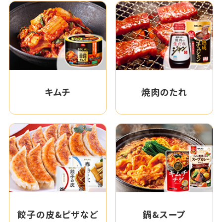
キムチ
焼肉のたれ
餃子の皮&ピザなど
鍋&スープ