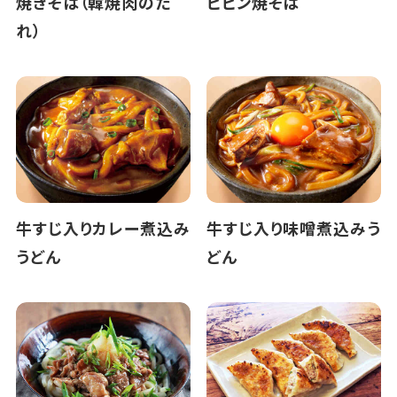
焼きそば（韓焼肉のた
ビビン焼そば
れ）
牛すじ入りカレー煮込み
牛すじ入り味噌煮込みう
うどん
どん