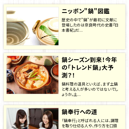
ニッポン"鍋"図鑑
歴史の中で"鍋"が最初に文献に
登場したのは奈良時代の史書『日
本書紀』だ...
鍋シーズン到来！今年
の「トレンド鍋」大予
測？！
鍋料理の道具といえば、まず土鍋
と考える人が多いのではないでし
ょうか。土...
鍋奉行への道
「鍋奉行」と呼ばれる人には、調理
を取り仕切る人や、作り方を口頭