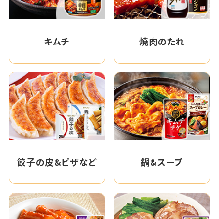
キムチ
焼肉のたれ
餃子の皮&ピザなど
鍋&スープ