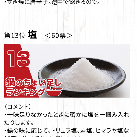
・すき焼に唐辛子。途中で飽きるので。
塩
第13位
＜60票＞
（コメント）
・一味足りなかったときに密かに塩を一掴み入れ
たりします。
・鍋の味に応じて、トリュフ塩、岩塩、ヒマラヤ塩な