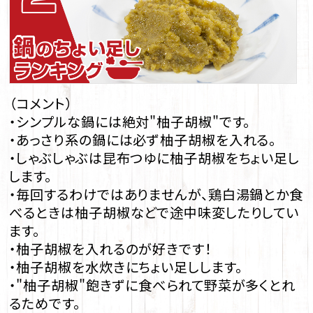
（コメント）
・シンプルな鍋には絶対"柚子胡椒"です。
・あっさり系の鍋には必ず柚子胡椒を入れる。
・しゃぶしゃぶは昆布つゆに柚子胡椒をちょい足し
します。
・毎回するわけではありませんが、鶏白湯鍋とか食
べるときは柚子胡椒などで途中味変したりしてい
ます。
・柚子胡椒を入れるのが好きです！
・柚子胡椒を水炊きにちょい足しします。
・"柚子胡椒"飽きずに食べられて野菜が多くとれ
るためです。