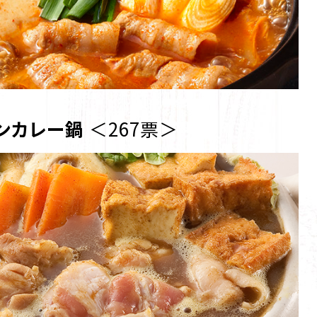
ンカレー鍋
＜267票＞