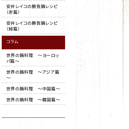
安井レイコの勝負鍋レシピ
（赤篇）
安井レイコの勝負鍋レシピ
（緑篇）
コラム
世界の鍋料理 ～ヨーロッ
パ篇～
世界の鍋料理 ～アジア篇
～
世界の鍋料理 ～中国篇～
世界の鍋料理 ～韓国篇～