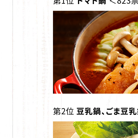
第1位
トマト鍋
＜823
第2位
豆乳鍋、ごま豆乳