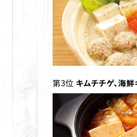
第3位
キムチチゲ、海鮮