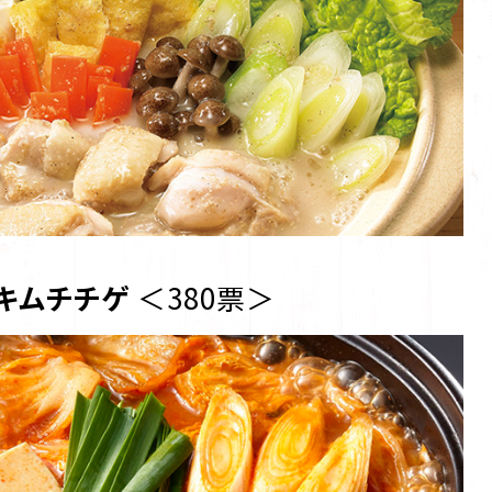
キムチチゲ
＜380票＞