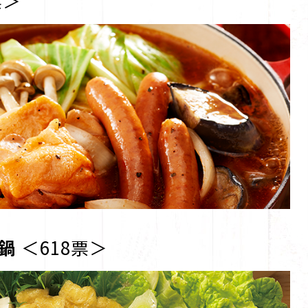
票＞
鍋
＜618票＞