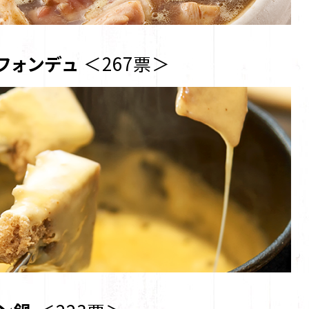
フォンデュ
＜267票＞