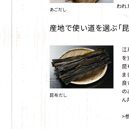
われ
あごだし
産地で使い道を選ぶ「昆
江
を
昆
ま
良
の
昆布だし
ん
>