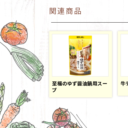
関連商品
至福のゆず醤油鍋用スー
牛
プ