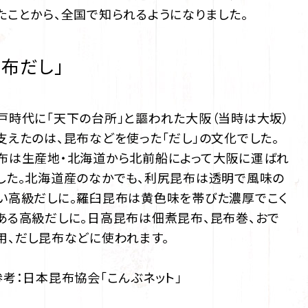
たことから、全国で知られるようになりました。
布だし」
戸時代に「天下の台所」と謳われた大阪（当時は大坂）
支えたのは、昆布などを使った「だし」の文化でした。
布は生産地・北海道から北前船によって大阪に運ばれ
した。北海道産のなかでも、利尻昆布は透明で風味の
い高級だしに。羅臼昆布は黄色味を帯びた濃厚でこく
ある高級だしに。日高昆布は佃煮昆布、昆布巻、おで
用、だし昆布などに使われます。
参考：
日本昆布協会「こんぶネット」