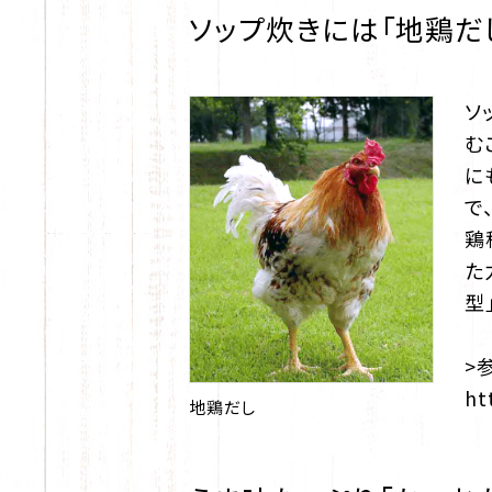
ソップ炊きには「地鶏だ
ソ
む
に
で
鶏
た
型
>
ht
地鶏だし