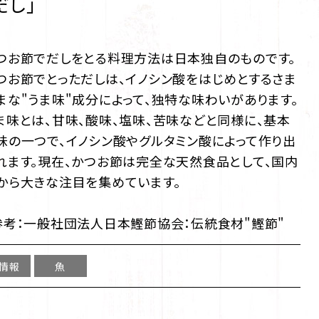
だし」
つお節でだしをとる料理方法は日本独自のものです。
つお節でとっただしは、イノシン酸をはじめとするさま
まな"うま味"成分によって、独特な味わいがあります。
ま味とは、甘味、酸味、塩味、苦味などと同様に、基本
味の一つで、イノシン酸やグルタミン酸によって作り出
れます。現在、かつお節は完全な天然食品として、国内
から大きな注目を集めています。
参考：
一般社団法人日本鰹節協会：伝統食材"鰹節"
情報
魚