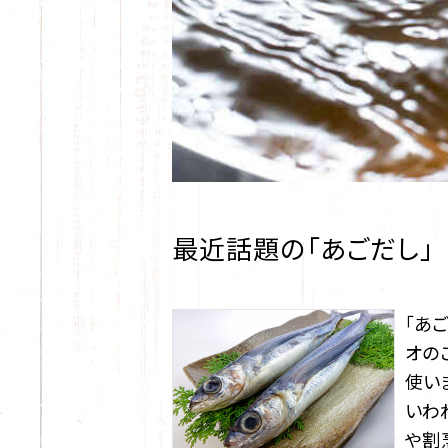
最近話題の「あごだし」
「あ
オの
使い
いわ
や割