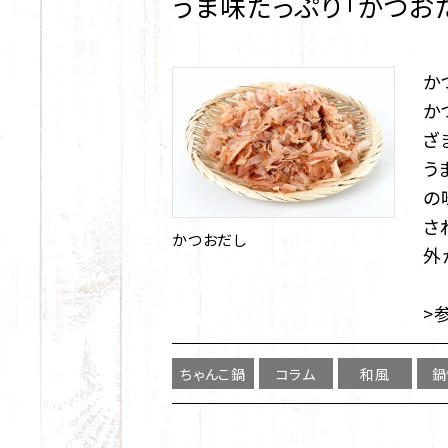
うま味たっぷり「かつお
か
か
ざ
う
の
さ
かつおだし
外
>
ちゃんこ鍋
コラム
和風
鍋