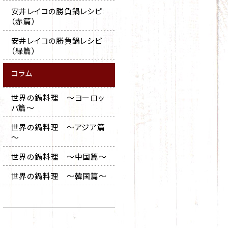
安井レイコの勝負鍋レシピ
（赤篇）
安井レイコの勝負鍋レシピ
（緑篇）
コラム
世界の鍋料理 ～ヨーロッ
パ篇～
世界の鍋料理 ～アジア篇
～
世界の鍋料理 ～中国篇～
世界の鍋料理 ～韓国篇～