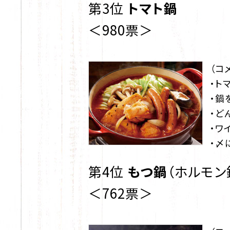
第3位
トマト鍋
＜980票＞
（コ
・ト
・鍋
・ど
・ワ
・〆
第4位
もつ鍋
（ホルモン
＜762票＞