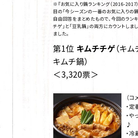
※『お気に入り鍋ランキング（2016-201
目の「今シーズンの一番のお気に入りの鍋は
自由回答をまとめたもので、今回のランキ
チゲ」と「豆乳鍋」の両方にカウントしま
ました。
第1位
キムチチゲ
（キム
キムチ鍋）
＜3,320票＞
（コ
・定
・や
♪
・冷