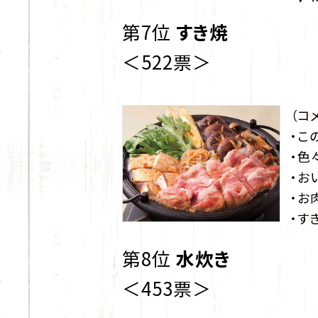
第7位
すき焼
＜522票＞
（コ
・こ
・色
・お
・お
・す
第8位
水炊き
＜453票＞