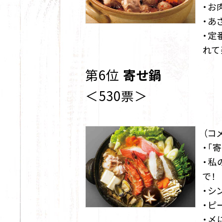
・お
・あ
・定
れて
第6位
寄せ鍋
＜530票＞
（コ
・「
・私
で！
・シ
・ピ
・〆