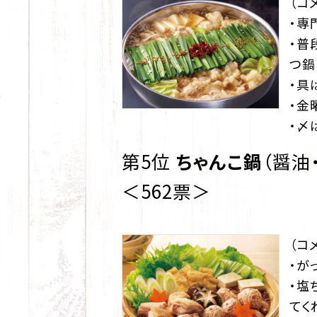
（コ
・専
・普
つ鍋
・具
・金
・〆
第5位
ちゃんこ鍋
（醤油
＜562票＞
（コ
・が
・塩
てく