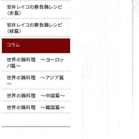
安井レイコの勝負鍋レシピ
（赤篇）
安井レイコの勝負鍋レシピ
（緑篇）
コラム
世界の鍋料理 ～ヨーロッ
パ篇～
世界の鍋料理 ～アジア篇
～
世界の鍋料理 ～中国篇～
世界の鍋料理 ～韓国篇～