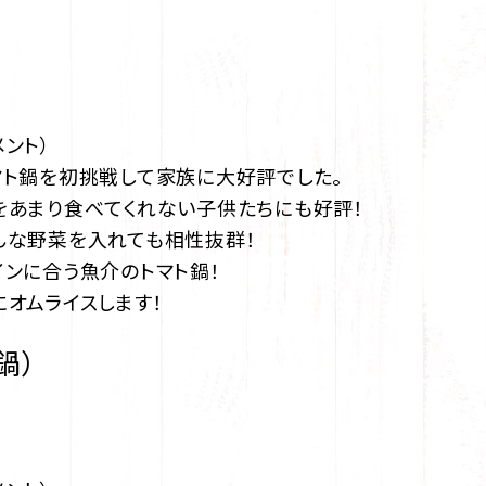
メント）
マト鍋を初挑戦して家族に大好評でした。
をあまり食べてくれない子供たちにも好評！
んな野菜を入れても相性抜群！
インに合う魚介のトマト鍋！
にオムライスします！
鍋）