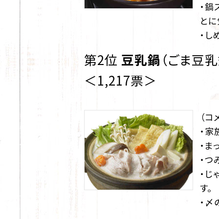
・鍋
とに
・し
第2位
豆乳鍋
（ごま豆乳
＜1,217票＞
（コ
・家
・ま
・つ
・じ
す。
・〆