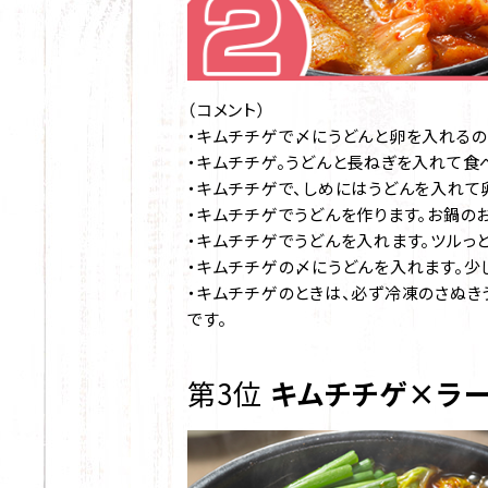
（コメント）
・キムチチゲで〆にうどんと卵を入れるの
・キムチチゲ。うどんと長ねぎを入れて食
・キムチチゲで、しめにはうどんを入れて
・キムチチゲでうどんを作ります。お鍋の
・キムチチゲでうどんを入れます。ツルっ
・キムチチゲの〆にうどんを入れます。少
・キムチチゲのときは、必ず冷凍のさぬき
です。
第3位
キムチチゲ×ラ