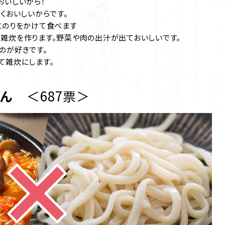
おいしいから！
くおいしいからです。
にのりをかけて食べます
雑炊を作ります。野菜や肉の出汁が出ておいしいです。
のが好きです。
て雑炊にします。
どん
＜687票＞