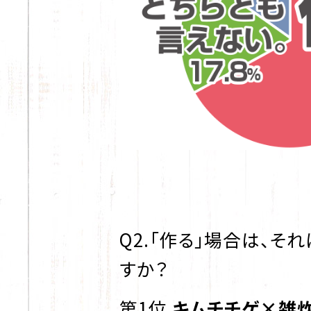
Q2.「作る」場合は、そ
すか？
第1位
キムチチゲ×雑