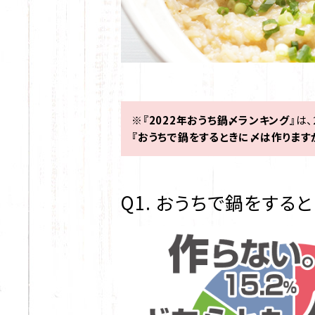
※
『2022年おうち鍋〆ランキング』
は、
『おうちで鍋をするときに〆は作ります
Q1. おうちで鍋をする