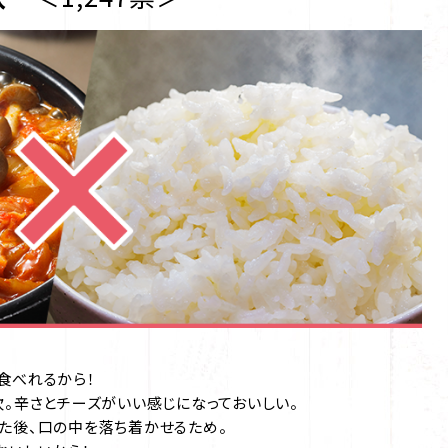
食べれるから！
炊。辛さとチーズがいい感じになっておいしい。
た後、口の中を落ち着かせるため。