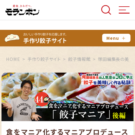
Menu
＋
HOME
手作り餃子サイト
餃子情報館
塚田編集長の美味
食をマニア化するマニアプロデュース