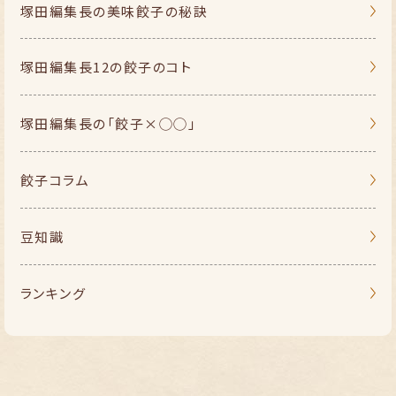
塚田編集長の
美味餃子の秘訣
塚田編集長
12の餃子のコト
塚田編集長の
「餃子×◯◯」
餃子コラム
豆知識
ランキング