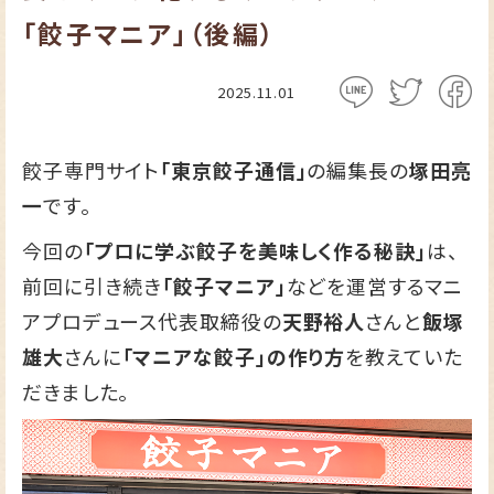
「餃子マニア」（後編）
2025.11.01
餃子専門サイト
「東京餃子通信」
の編集長の
塚田亮
一
です。
今回の
「プロに学ぶ餃子を美味しく作る秘訣」
は、
前回に引き続き
「餃子マニア」
などを運営するマニ
アプロデュース代表取締役の
天野裕人
さんと
飯塚
雄大
さんに
「マニアな餃子」の作り方
を教えていた
だきました。