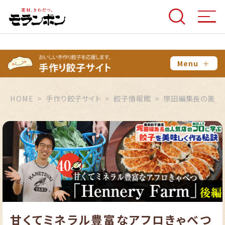
Menu
＋
HOME
手作り餃子サイト
餃子情報館
塚田編集長の美味
甘くてミネラル豊富なアフロきゃべつ