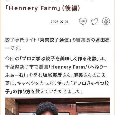
「Hennery Farm」（後編）
2025.07.01
餃子専門サイト
「東京餃子通信」
の編集長の
塚田亮
一
です。
今回の
「プロに学ぶ餃子を美味しく作る秘訣」
は、
千葉県銚子市で農園
「Hennery Farm/（へねりー
ふぁーむ）」
を営む
坂尾英彦
さん、
麻美
さんのご夫
妻に、キャベツをたっぷり使った
「アフロきゃべつ餃
子」の作り方
を教えていただきました。