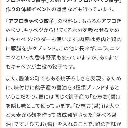
作りの体験イベント
の運営なども行っています。
「アフロきゃべつ餃子」
の材料は、もちろんアフロき
ゃべつ。キャベツから出てくる水分を吸わせるため
にキャベツパウダーも使います。肉餡は豚肉と鶏肉
に豚脂を少々ブレンド。この他に長ネギ、ニラ、ニン
ニクといった香味野菜も使っていますが、あくまで
もキャベツが主役の餃子です。
また、醤油の町でもある銚子らしさを表現するため
に、味付けに銚子産の醤油を3種類ブレンドすると
いうこだわり。更には同じく銚子産の「ひ志お(醤)」
を隠し味として使っています。「ひ志お(醤)」は大豆
と大麦から麹を作って熟成発酵させた「食べる醤
油」です。「ひ志お(醤)」を入れることで、餡の旨味が