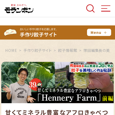
Menu
＋
HOME
手作り餃子サイト
餃子情報館
塚田編集長の美味
甘くてミネラル豊富なアフロきゃべつ