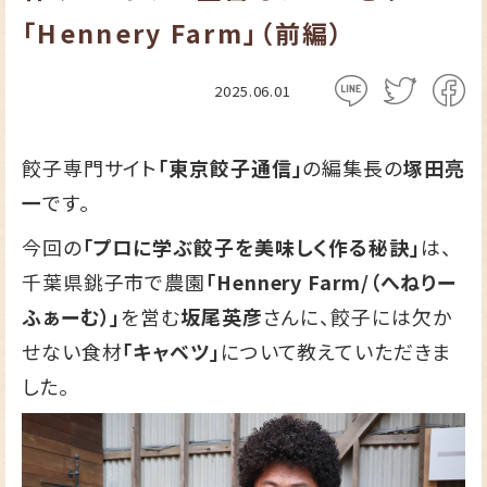
「Hennery Farm」（前編）
2025.06.01
餃子専門サイト
「東京餃子通信」
の編集長の
塚田亮
一
です。
今回の
「プロに学ぶ餃子を美味しく作る秘訣」
は、
千葉県銚子市で農園
「Hennery Farm/（へねりー
ふぁーむ）」
を営む
坂尾英彦
さんに、餃子には欠か
せない食材
「キャベツ」
について教えていただきま
した。