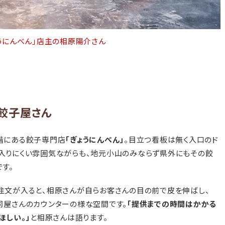
うにんべん」店主の相原陽介さん
餃子屋さん
階にある餃子専門店
「ぎょうにんべん」
。目立つ看板は無く入口のド
入りにくい雰囲気ながらも、地元小山のみならず県外にもその餃
す。
注文が入ると、相原さんが自らお客さんの目の前で皮を伸ばし、
司屋さんのカウンターの様な空間です。
「提供までの時間はかかる
ほしい。」
と相原さんは語ります。