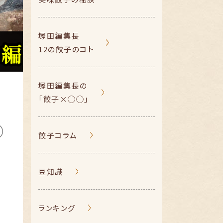
塚田編集長
12の餃子のコト
塚田編集長の
「餃子×◯◯」
餃子コラム
豆知識
ランキング