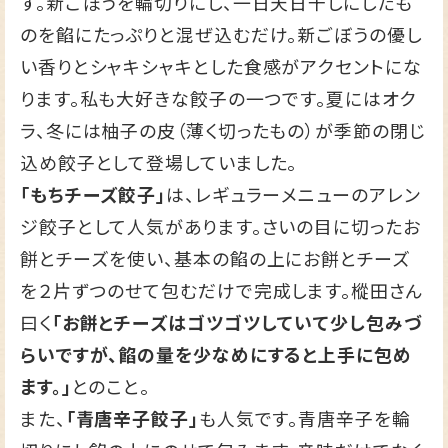
す。新ごぼうを輪切りにし、一日天日干しにしたも
のを餡にたっぷりと混ぜ込むだけ。新ごぼうの優し
い香りとシャキシャキとした食感がアクセントにな
ります。私も大好きな餃子の一つです。夏にはオク
ラ、冬には柚子の皮（薄く切ったもの）が季節の閉じ
込め餃子として登場していました。
「もちチーズ餃子」
は、レギュラーメニューのアレン
ジ餃子として人気があります。さいの目に切ったお
餅とチーズを使い、基本の餡の上にお餅とチーズ
を２片ずつのせて包むだけで完成します。樅田さん
曰く
「お餅とチーズはゴツゴツしていて少し包みづ
らいですが、餡の量を少なめにすると上手に包め
ます。」
とのこと。
また、
「青唐辛子餃子」
も人気です。青唐辛子を輪