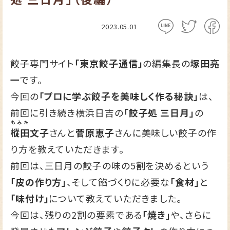
2023.05.01
餃子専門サイト
「東京餃子通信」
の編集長の
塚田亮
一
です。
今回の
「プロに学ぶ餃子を美味しく作る秘訣」
は、
前回に引き続き横浜日吉の
「餃子処 三日月」
の
もみた
樅田
文子
さんと
菅原恵子
さんに美味しい餃子の作
り方を教えていただきます。
前回は、三日月の餃子の味の5割を決めるという
「皮の作り方」
、そして餡づくりに必要な
「食材」
と
「味付け」
について教えていただきました。
今回は、残りの2割の要素である
「焼き」
や、さらに