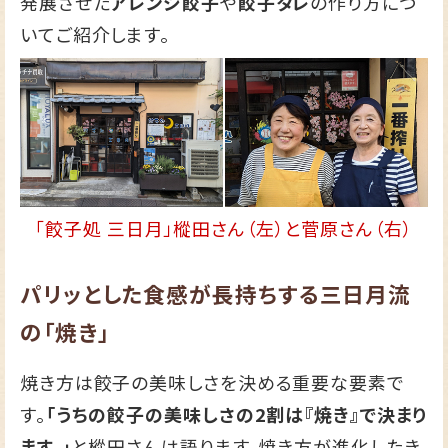
発展させた
アレンジ餃子
や
餃子タレ
の作り方につ
いてご紹介します。
「餃子処 三日月」樅田さん（左）と菅原さん（右）
パリッとした食感が長持ちする三日月流
の「焼き」
焼き方は餃子の美味しさを決める重要な要素で
す。
「うちの餃子の美味しさの2割は『焼き』で決まり
ます。」
と樅田さんは語ります。焼き方が進化したき