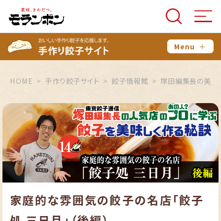
Menu
＋
HOME
手作り餃子サイト
餃子情報館
塚田編集長の美味
家庭的な雰囲気の餃子の名店「餃子
処 三日月」（後編）