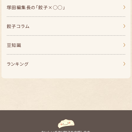
塚田編集長の
「餃子×◯◯」
餃子コラム
豆知識
ランキング