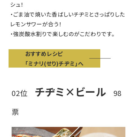
シュ！
・ごま油で焼いた香ばしいチヂミとさっぱりした
レモンサワーが合う！
・強炭酸水割りで楽しむのがこだわりです。
おすすめレシピ
「ミナリ(せり)チヂミ」へ
チヂミ×ビール
02位
98
票