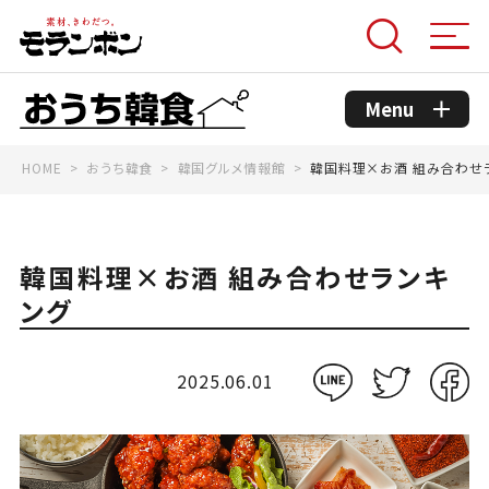
Menu
HOME
おうち韓食
韓国グルメ情報館
韓国料理×お酒 組み合わせ
モランボンのこだわり
コンセプト
韓国料理×お酒 組み合わせランキ
ング
おうち韓食商品
2025.06.01
おうち韓食レシピ
韓国グルメ情報館