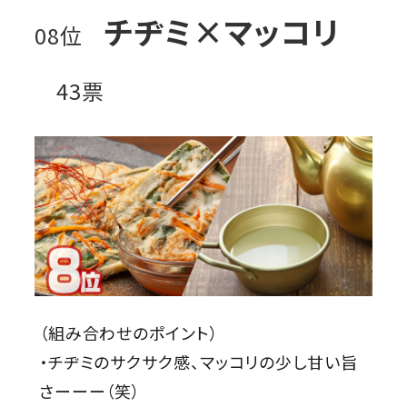
チヂミ×マッコリ
08位
43票
（組み合わせのポイント）
・チヂミのサクサク感、マッコリの少し甘い旨
さーーー（笑）