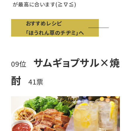
が最高に合います(≧∇≦)
おすすめレシピ
「ほうれん草のチヂミ」へ
サムギョプサル×焼
09位
酎
41票