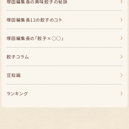
塚田編集長の
美味餃子の秘訣
塚田編集長
12の餃子のコト
塚田編集長の
「餃子×◯◯」
餃子コラム
豆知識
ランキング