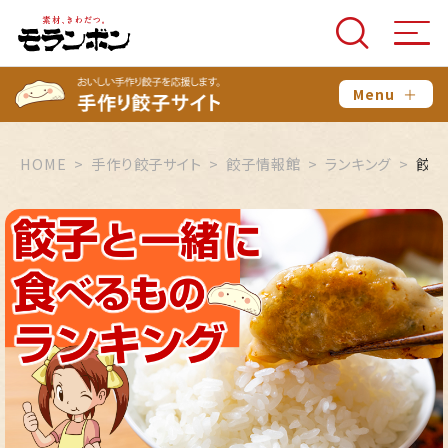
Menu
＋
HOME
手作り餃子サイト
餃子情報館
ランキング
餃子