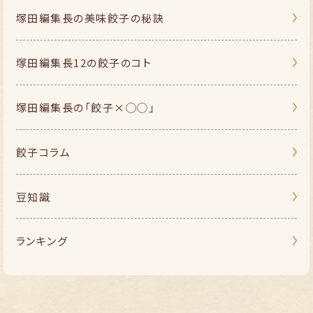
塚田編集長の
美味餃子の秘訣
塚田編集長
12の餃子のコト
塚田編集長の
「餃子×◯◯」
餃子コラム
豆知識
ランキング