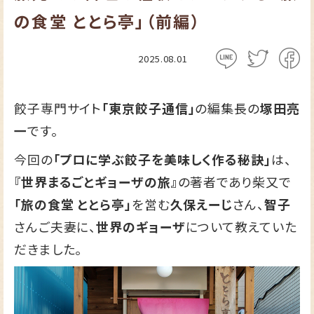
の食堂 ととら亭」（前編）
2025.08.01
餃子専門サイト
「東京餃子通信」
の編集長の
塚田亮
一
です。
今回の
「プロに学ぶ餃子を美味しく作る秘訣」
は、
『世界まるごとギョーザの旅』
の著者であり柴又で
「旅の食堂 ととら亭」
を営む
久保えーじ
さん、
智子
さんご夫妻に、
世界のギョーザ
について教えていた
だきました。