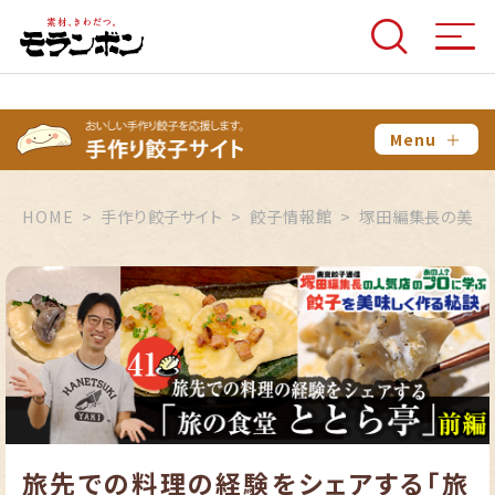
Menu
＋
HOME
手作り餃子サイト
餃子情報館
塚田編集長の美味
旅先での料理の経験をシェアする「旅