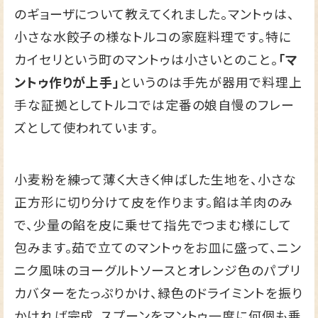
のギョーザについて教えてくれました。マントゥは、
小さな水餃子の様なトルコの家庭料理です。特に
カイセリという町のマントゥは小さいとのこと。
「マ
ントゥ作りが上手」
というのは手先が器用で料理上
手な証拠としてトルコでは定番の娘自慢のフレー
ズとして使われています。
小麦粉を練って薄く大きく伸ばした生地を、小さな
正方形に切り分けて皮を作ります。餡は羊肉のみ
で、少量の餡を皮に乗せて指先でつまむ様にして
包みます。茹で立てのマントゥをお皿に盛って、ニン
ニク風味のヨーグルトソースとオレンジ色のパプリ
カバターをたっぷりかけ、緑色のドライミントを振り
かければ完成。スプーンをマントゥ一度に何個も乗