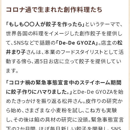
コロナ過で生まれた創作料理たち
「もしも〇〇人が餃子を作ったら」
というテーマで、
世界各国の料理をイメージした創作餃子を提供し
て、SNSなどで話題の
「De-De GYOZA」
。店主の
松
井まり子
さんは、本業のフードスタイリストとして活
動する傍ら、週5日お店に立って餃子を提供してい
ます。
「コロナ禍の緊急事態宣言中のステイホーム期間
に餃子作りにハマりました。」
とDe-De GYOZAを始
めたきっかけを振り返る松井さん。皮作りの研究か
ら始め、さまざまな小麦粉を試し、こね方も実験
し、その後は餡の具材の研究に没頭。緊急事態宣言
下の2か月間、ほぼ毎日新しい餃子を開発し、SNS