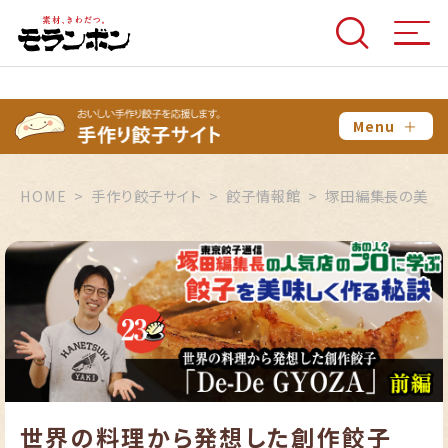
Menu
＋
HOME
手作り餃子サイト
餃子情報館
塚田編集長の美味
世界の料理から発想した創作餃子