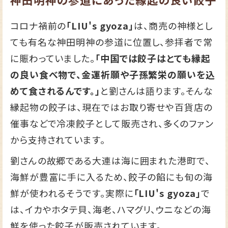
コロナ禍前の
「LIU's gyoza」
は、商売の神様とし
ても有名な神田明神の参道に位置し、参拝者で常
に賑わっていました。
「中国では餃子はとても縁起
の良い食べ物で、金運祈願や子孫繁栄の願いを込
めて食されるんです。」
と劉さんは語ります。そんな
縁起物の餃子は、現在ではお取り寄せや百貨店の
催事などで冷凍餃子として販売され、多くのファン
から支持されています。
劉さんの故郷である大連は海に囲まれた港町で、
海鮮が豊富に手に入るため、餃子の餡にも旬の海
鮮が使われるそうです。実際に
「LIU's gyoza」
で
は、イカやホタテ貝、海老、ハマグリ、ウニなどの海
鮮を使った餃子が販売されています。