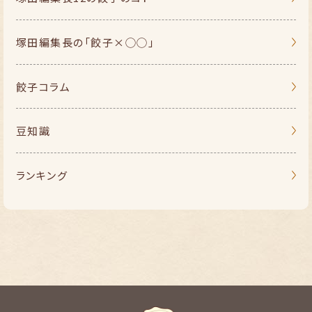
塚田編集長の
「餃子×◯◯」
餃子コラム
豆知識
ランキング