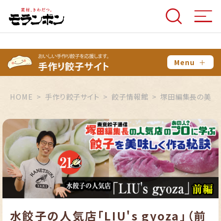
Menu
＋
HOME
手作り餃子サイト
餃子情報館
塚田編集長の美味
水餃子の人気店「LIU's gyoza」（前