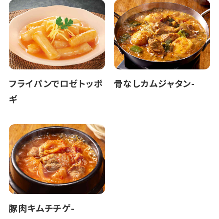
フライパンでロゼトッポ
骨なしカムジャタン-
ギ
豚肉キムチチゲ-