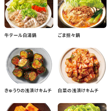
牛テール白湯鍋
ごま担々鍋
きゅうりの浅漬けキムチ
白菜の浅漬けキムチ