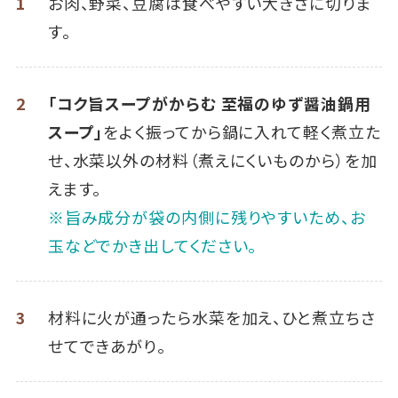
1
お肉、野菜、豆腐は食べやすい大きさに切りま
す。
2
「コク旨スープがからむ 至福のゆず醤油鍋用
スープ」
をよく振ってから鍋に入れて軽く煮立た
せ、水菜以外の材料（煮えにくいものから）を加
えます。
※旨み成分が袋の内側に残りやすいため、お
玉などでかき出してください。
3
材料に火が通ったら水菜を加え、ひと煮立ちさ
せてできあがり。