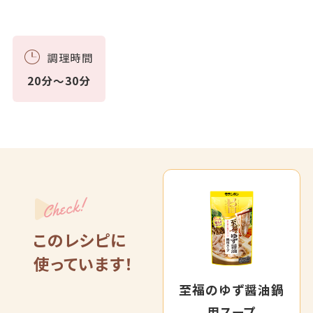
調理時間
20分～30分
Check!
このレシピに
使っています！
至福のゆず醤油鍋
用スープ