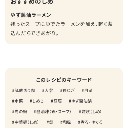
おすすめのしめ
ゆず醤油ラーメン
残ったスープにゆでたラーメンを加え、軽く煮
込んだらできあがり。
このレシピのキーワード
豚薄切り肉
人参
長ねぎ
白菜
水菜
しめじ
豆腐
ゆず醤油鍋
肉の鍋
醤油味（鍋・スープ）
雑炊（しめ）
中華麺（しめ）
鍋
和風
煮る・ゆでる