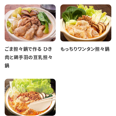
ごま担々鍋で作る ひき
もっちりワンタン担々鍋
肉と鶏手羽の豆乳担々
鍋