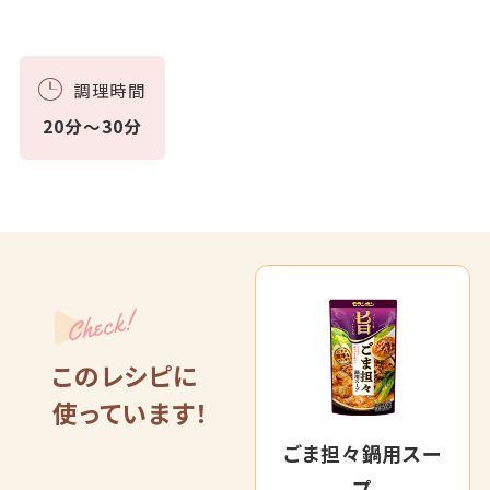
調理時間
20分～30分
Check!
このレシピに
使っています！
ごま担々鍋用スー
プ