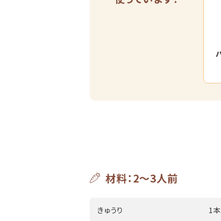
材料：2～3人前
きゅうり
1本