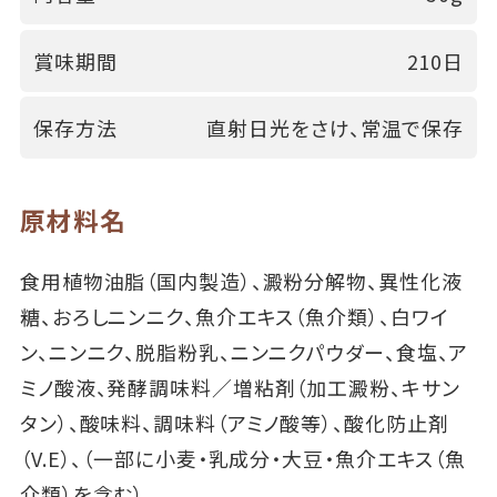
賞味期間
210日
保存方法
直射日光をさけ、常温で保存
原材料名
食用植物油脂（国内製造）、澱粉分解物、異性化液
糖、おろしニンニク、魚介エキス（魚介類）、白ワイ
ン、ニンニク、脱脂粉乳、ニンニクパウダー、食塩、ア
ミノ酸液、発酵調味料／増粘剤（加工澱粉、キサン
タン）、酸味料、調味料（アミノ酸等）、酸化防止剤
（V.E）、（一部に小麦・乳成分・大豆・魚介エキス（魚
介類）を含む）