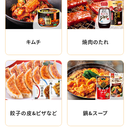
キムチ
焼肉のたれ
餃子の皮&ピザなど
鍋&スープ