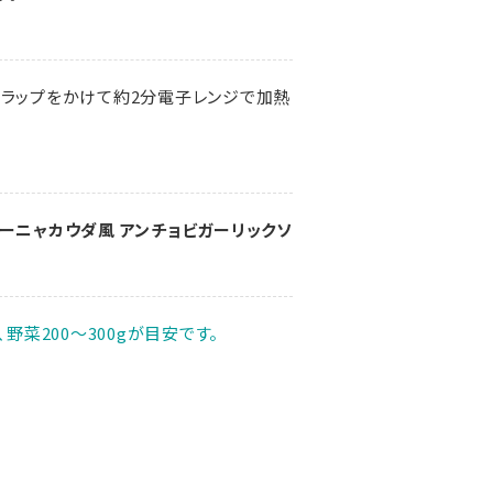
てラップをかけて約2分電子レンジで加熱
バーニャカウダ風 アンチョビガーリックソ
、野菜200～300gが目安です。