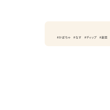
かぼちゃ
なす
ディップ
副菜