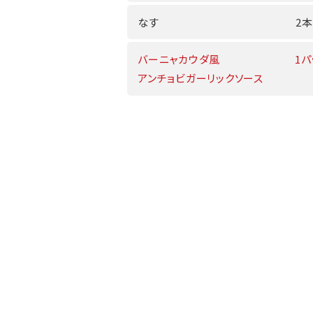
なす
2本
バーニャカウダ風
1パ
アンチョビガーリックソース