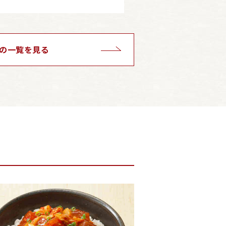
の一覧を見る