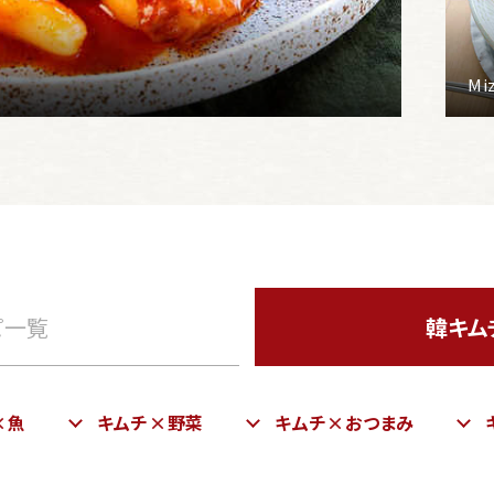
M
ピ一覧
韓キム
×魚
キムチ×野菜
キムチ×おつまみ