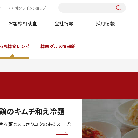
せ
オンラインショップ
お客様相談室
会社情報
採用情報
うち韓食レシピ
韓国グルメ情報館
チゲ
と辛さがクセになるビジ（おから）を
チゲです。