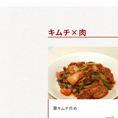
キムチ×肉
豚キムチ炒め