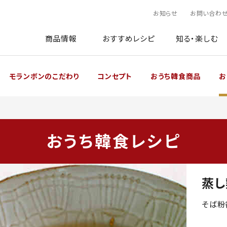
お知らせ
お問い合わ
商品情報
おすすめレシピ
知る・楽しむ
モランボンのこだわり
コンセプト
おうち韓食商品
お
おうち韓食レシピ
ビジ
とろみ
使った