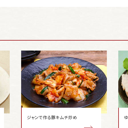
ジャンで作る豚キムチ炒め