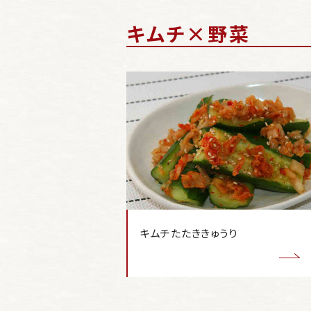
キムチ×野菜
キムチたたききゅうり