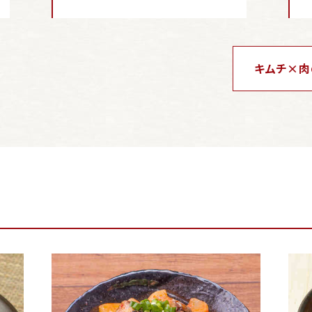
キムチ×肉