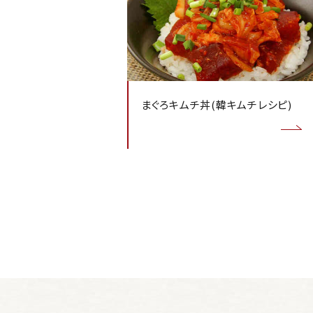
まぐろキムチ丼(韓キムチレシピ)