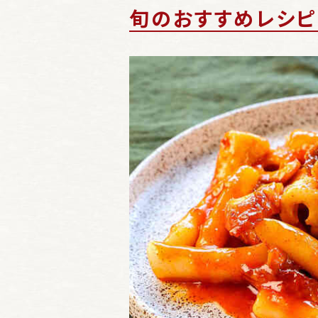
旬のおすすめレシピ