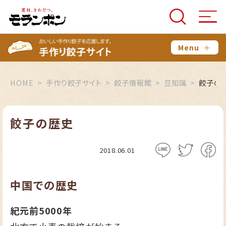
Menu
＋
HOME
手作り餃子サイト
餃子情報館
豆知識
餃子の
餃子の歴史
2018.06.01
中国での歴史
紀元前5000年