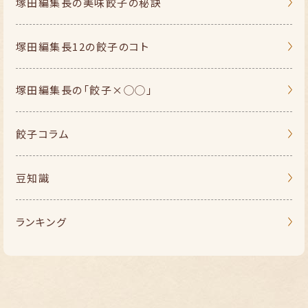
塚田編集長の
美味餃子の秘訣
塚田編集長
12の餃子のコト
塚田編集長の
「餃子×◯◯」
餃子コラム
豆知識
ランキング