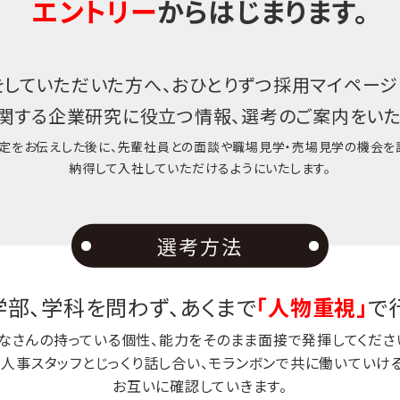
エントリー
からはじまります。
をしていただいた方へ、
おひとりずつ採用マイページ
関する企業研究に役立つ情報、
選考のご案内をいた
定をお伝えした後に、先輩社員との面談や
職場見学・売場見学の機会を
納得して入社していただけるようにいたします。
選考方法
部、学科を問わず、
あくまで
「人物重視」
で
なさんの持っている個性、能力を
そのまま面接で発揮してくださ
人事スタッフとじっくり話し合い、
モランボンで共に働いていけ
お互いに確認していきます。